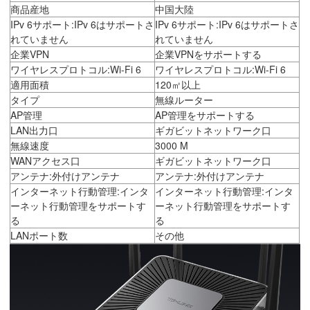
商品産地
中国大陸
IPv 6サポート:IPv 6はサポートさ
IPv 6サポート:IPv 6はサポートさ
れていません
れていません
企業VPN
企業VPNをサポートする
ワイヤレスプロトコル:Wi-Fi 6
ワイヤレスプロトコル:Wi-Fi 6
適用面積
120㎡以上
タイプ
無線ルーター
AP管理
AP管理をサポートする
LAN出力口
ギガビットネットワーク口
無線速度
3000 M
WANアクセス口
ギガビットネットワーク口
アンテナ:外付けアンテナ
アンテナ:外付けアンテナ
インターネット行動管理:インタ
インターネット行動管理:インタ
ーネット行動管理をサポートす
ーネット行動管理をサポートす
る
る
LANポート数
その他