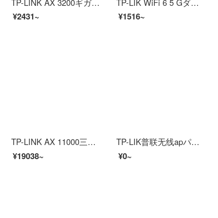
TP-LINK AX 3200ギガ無線ルータWiFi 6 G 2周波数高速ネットワークMeshルートゲームインテリジェント家庭用壁を通り抜けるXDR 3230バージョン
TP-LIK WiFi 6 5 Gダブル周波数千兆ワイヤレス家庭用高速ネットワーク易展Mesh分散型ルータゲームルートXDR 1850易展版
¥2431~
¥1516~
TP-LINK AX 11000三周波光ファイバWiFi 6ルータ博通四核CPU 2.5 Gネット口スマートゲームルートXTR 11060易展Turbo版
TP-LIK普联无线apパネルセット全屋WiFi 6カバーax 1800 M全千兆イーピンネットネットPoeルータ【wifi 6】9口ハライザー本体+5台のパネル（パールホワイト）
¥19038~
¥0~