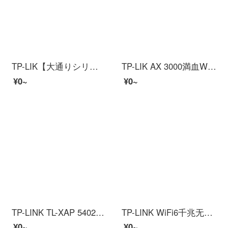
TP-LIK【大通りシリーズ】AX 5400三周波数ギガビット無線ルータWiFi 6ゲームルートMesh XTR 5466易展Turbo版2.5 Gカスタムポート
TP-LIK AX 3000満血WiFi 6ギガワイアルータ5 Gデュアルブロードバンド接続XDR 3050易展版
¥0~
¥0~
TP-LINK TL-XAP 5402 GP全方向易展版杜阿尔周波数wifi 6ギガビット室外无线美联网覆盖TL-XAP 5402 GP全方向易展版
TP-LINK WiFi6千兆无线ルーター5Gデュアル周波数高速游戏インターネット家用壁を通ってMesh漏油器 【AX3000M】3050易展全屋覆盖
¥0~
¥0~