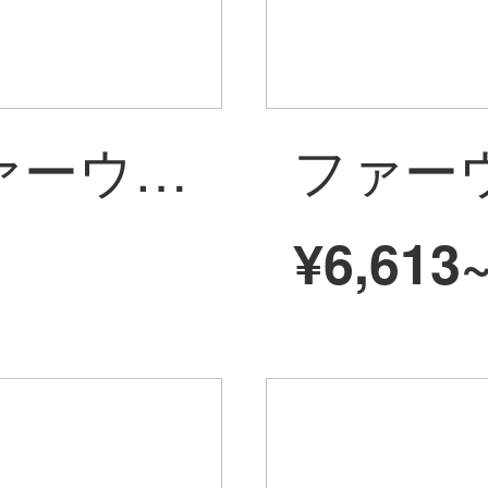
【二重電池】ファーウェイはwifi 3に従って4 g移動する無線ルータ全網通カードの無限流量上で、携帯用のWifi車載インターネットの宝E 5576白＋電気通信の年間カードセット【月1500 G】
¥6,613