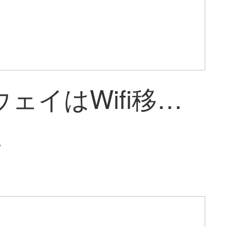
ファーウェイはWifi移動ルートを身につけています。全網通企業級CPE 4 G無線ルータB 316-855カードでインターネットを利用して無限流量の無線LANカード5 g B 311 As+1年コース丨月に1500 Gの高速流量を享受します。
~