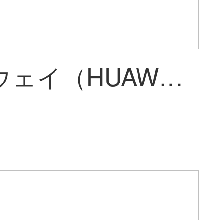
ファーウェイ（HUAWEI）ファーウェイB 315 S-936無線ブロードバンドルータサポート流量カード/固定網ブロードバンドインターネット接続二重接続ギガルータB 311 B-853+年カードセット（月1500 G）
~