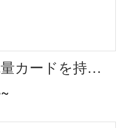
【5 G流量カードを持っています】ファーウェイ5 g cpe pro 2携帯Wifi移動無線ルータカード5 G/4 G全網通無線LANカードE 6878【8000 m安5/4 G高速】高級版
4~