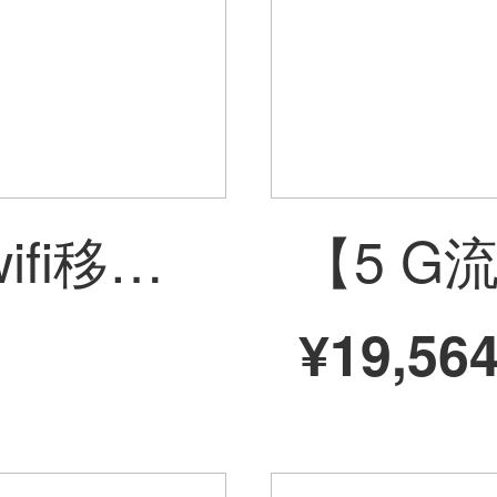
ファーウェイはwifi移動ルートを身につけています。全網通企業級CPE 4 G無線ルータB 316-855カードでインターネットを利用して無限流量の無線LANカード5 g B 316+一年コース丨月に1500 Gの全行程の高速を享受します。
¥19,56