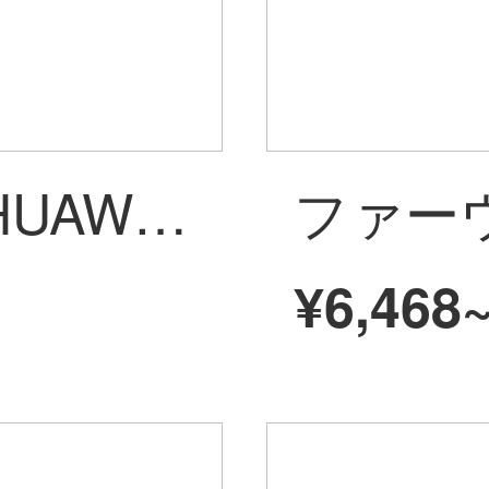
ファーウェイ（HUAWEI）は、携帯用ルータ3つのネットワーク4 G無線mifiルータの料金カードの無線LANカードWifiファーウェイ無線インターネット接続ファーウェイE 8372 USBソケットは、3つのネットワーク4 Gデバイス端末+カードをサポートします。
¥6,468