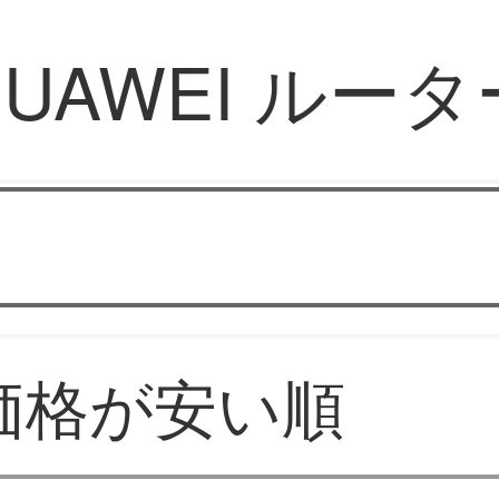
HUAWEI ルータ
Router
価格が安い順