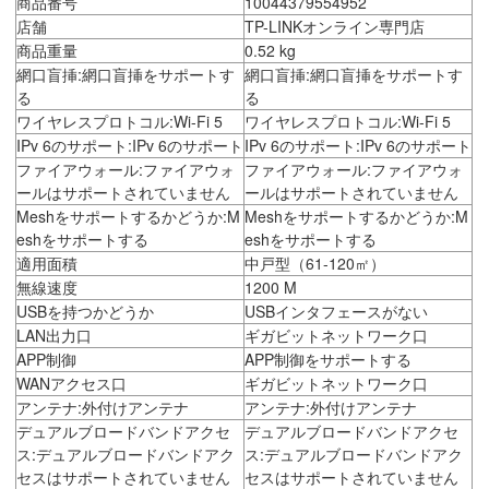
商品番号
10044379554952
店舗
TP-LINKオンライン専門店
商品重量
0.52 kg
網口盲挿:網口盲挿をサポートす
網口盲挿:網口盲挿をサポートす
る
る
ワイヤレスプロトコル:Wi-Fi 5
ワイヤレスプロトコル:Wi-Fi 5
IPv 6のサポート:IPv 6のサポート
IPv 6のサポート:IPv 6のサポート
ファイアウォール:ファイアウォ
ファイアウォール:ファイアウォ
ールはサポートされていません
ールはサポートされていません
Meshをサポートするかどうか:M
Meshをサポートするかどうか:M
eshをサポートする
eshをサポートする
適用面積
中戸型（61-120㎡）
無線速度
1200 M
USBを持つかどうか
USBインタフェースがない
LAN出力口
ギガビットネットワーク口
APP制御
APP制御をサポートする
WANアクセス口
ギガビットネットワーク口
アンテナ:外付けアンテナ
アンテナ:外付けアンテナ
デュアルブロードバンドアクセ
デュアルブロードバンドアクセ
ス:デュアルブロードバンドアク
ス:デュアルブロードバンドアク
セスはサポートされていません
セスはサポートされていません