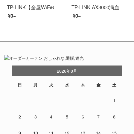
TP-LINK【全屋WiFi6】分布式无线ルーター三只装K30 AX3000 千兆デュアル周波数 别墅大户型 易展Mesh 无缝漫游 即插即用
TP-LINK AX3000满血WiFi6千兆デュアル周波数无线ルーター 游戏路由3000M无线速率 支持双宽带接入 XDR3020易展版
¥0~
¥0~
2026年8月
日
月
火
水
木
金
土
1
2
3
4
5
6
7
8
9
10
11
12
13
14
15