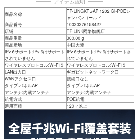
アイテム説明
TP-LINGKTL-AP 1202 GI-POEシ
商品名称
ャンパンゴールド
商品番号
10030376158427
店铺
TP-LINK网络旗舰店
商品重量
300.00 g
商品産地
中国大陸
IPv 6サポート:IPv 6はサポート
IPv 6サポート:IPv 6はサポートさ
されていません
れていません
ワイヤレスプロトコル:Wi-Fi 5
ワイヤレスプロトコル:Wi-Fi 5
LAN出力口
ギガビットネットワーク口
WANアクセス口
接続口なし
タイプ:パネルAP
タイプ:パネルAP
アンテナ:内蔵アンテナ
アンテナ:内蔵アンテナ
給電方式
POE給電
適用面積
120㎡以上