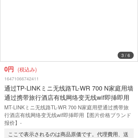
4
/
6
0円
(税込み)
16471066742411
通过TP-LINKミニ无线路TL-WR 700 N家庭用墙
通过携带旅行酒店有线网络变无线wif即挿即用
MT-LINKミニ无线路TL-WR 700 N家庭用壁通过携带旅
行酒店有线网络变无线wif即挿即用【图片价格ブランド
报价】-
ここで表示されるのは商品原価です。代理費用、送