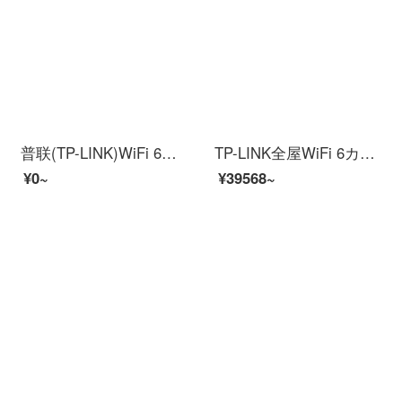
普联(TP-LINK)WiFi 6无线路线路5 G杜尔周波数易展Mesh路线路AX 3000 M XDR 3230易展版
TP-LINK全屋WiFi 6カバー無線APパネル2.5 G超ギガビットAX 3000デューアル周波数AC+APグループネットワーク【Wi-Fi 6】5個パネルセット2.5 G版
¥0~
¥39568~