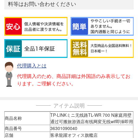
料等はお問い合わせください
代理購入とは
代理購入のため、商品詳細は外国語のみ表示してお
ります。ご理解ください。
アイテム説明
TP-LINKミニ无线路TL-WR 700 N家庭用壁
商品名称
通过可搬旅游酒店有线网変无线wif即挿即用
商品番号
36301090040
店舗
客承龍躍オフィス旗艦店