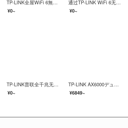
TP-LINK全屋WiFi 6無線apパネルギガビットセットax 3000 MインターネットカバーacグループネットワークPoeルター【Wi-Fi 6】5個パネル+9口ルーティングアップグレード版【ホワイト】
通过TP-LINK WiFi 6无线路线壁,王家用5 G高速杜尔周波数全千兆网口易展Mesh分布式游戏路线漏油器【WI-FI 6代】无线3000 Mハイエンド路线
¥0~
¥0~
TP-LINK普联全千兆无线apパネル全屋wifi套装poe路线电源5 g杜尔周波数ac 1200 m互联网覆盖【深空银】3个パネル+5口一体化路线【升级版】
TP-LINK AX6000デュアル周波数WiFi6千兆无线ルーター XDR6088易展Turbo版 双2.5G网口 电竞级游戏加速 支持Docker功能
¥0~
¥6849~