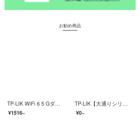
お勧め商品
TP-LIK WiFi 6 5 Gダブル周波数千兆ワイヤレス家庭用高速ネットワーク易展Mesh分散型ルータゲームルートXDR 1860易展版
TP-LIK【大通りシリーズ】AX 5400三周波数ギガビット無線ルータWiFi 6ゲームルートMesh XTR 5466易展Turbo版2.5 Gカスタムポート
¥1516~
¥0~