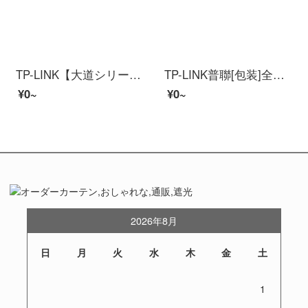
TP-LINK【大道シリーズ】AX 5400三周波数ギガビット無線ルーターWiFi 6ゲームルーティングMesh XTR 5460展Turbo版2.5 Gカスタムポート
TP-LINK普聯[包装]全屋WiFi 6カバー無線apパネルギガビットセットAX 1800 MacグループネットワークPoeルター【wifi 6】9口ハイパワルター+4個パネル（パールホワイト）
¥0~
¥0~
2026年8月
日
月
火
水
木
金
土
1