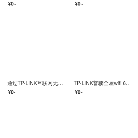
¥0~
¥0~
通过TP-LINK互联网无线路线Gigabit口三四六八空线路线路wifi安定壁,通过高速家庭用办公办公室ブロードバンドWR 842 N百兆版
TP-LINK普聯全屋wifi 6カバーAX 3000 M全ギガビット無線apパネルセットacグループネットワーク企業級Poeルター【3000 M】5口ルーティングアップグレード版+3個パネルシャンパンゴールド
¥0~
¥0~