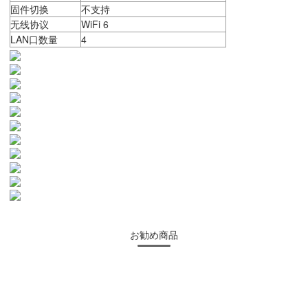
固件切换
不支持
无线协议
WiFi 6
LAN口数量
4
お勧め商品