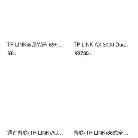
TP-LINK全屋WiFi 6無線apパネルギガビットセットax 3000 MインターネットカバーacグループネットワークPoeルーターWiFi 6パネル/XAP 3000 GI-PoE【黒】
TP-LINK AX 3000 Dual周波数ギガビットワイヤレス易展mesh分布式ルーター全屋WiFi 6 TL-XRD 3066易展Turbo版単体装
¥0~
¥2735~
通过普联(TP-LINK)AC 1200杜尔周波数无线路线电路家庭用高速墙通过网络wifi普联TL-WDR 5620真珠白
普联(TP-LINK)86式全千兆无线APパネルセットインターネット全屋WiFi分布式壁ルーター(5口千兆ACゲートウェイルーター*1,千兆パネルAP*3)白