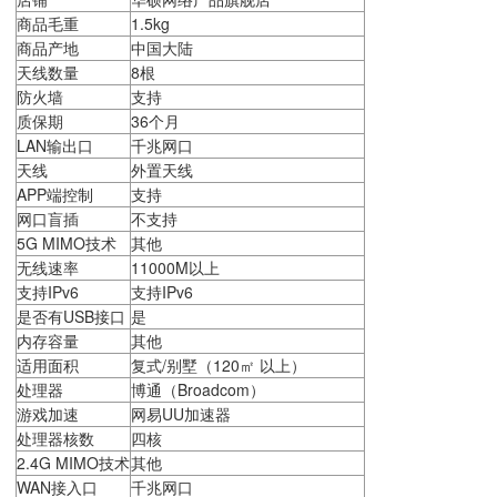
商品毛重
1.5kg
商品产地
中国大陆
天线数量
8根
防火墙
支持
质保期
36个月
LAN输出口
千兆网口
天线
外置天线
APP端控制
支持
网口盲插
不支持
5G MIMO技术
其他
无线速率
11000M以上
支持IPv6
支持IPv6
是否有USB接口
是
内存容量
其他
适用面积
复式/别墅（120㎡ 以上）
处理器
博通（Broadcom）
游戏加速
网易UU加速器
处理器核数
四核
2.4G MIMO技术
其他
WAN接入口
千兆网口