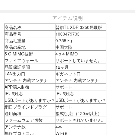
アイテム説明
商品名称
普聯TL-XDR 3250易展版
商品番号
1000479703
商品毛重量
0.755 kg
商品の産地
中国大陸
5 G MIMO技術
4 x 4 MIMO
ファイアウォール
サポートしていません。
品質保証期間
12ヶ月
LAN出力口
ギガネット口
アンテナ:内蔵アンテナ
アンテナ:内蔵アンテナ
APP端末制御
サポート
IPv 6対応
IPv 6対応
USBポートがありますか？
USBポートがありますか？
網口ブラインドプラグ
サポート
適用面積
複式/別荘（120㎡以上）
ファームウェア切替
サポートされていません。
アンテナ数
4本
無線プロトコル
WiFi 6