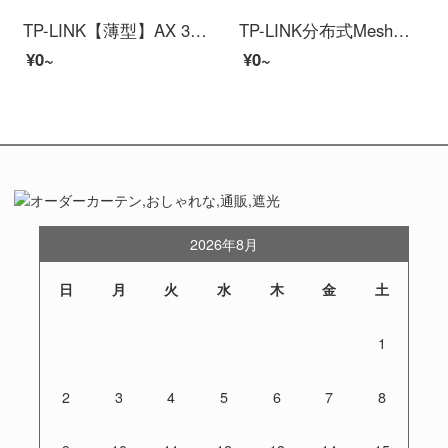
TP-LINK【薄型】AX 3000デューア周波数ギガビットWi-Fi 6パネルAP大戸型全屋wifi 6無線meshグループネットワークPoE給電AC管理TL-XAP 3002 GI-POE
TP-LINK分布式Meshルーター组网子母无线ルーター全屋WiFi6覆盖三只装K50千兆デュアル周波数大户型易展 K50（mesh组网一拖二套装）
¥0~
¥0~
2026年8月
日
月
火
水
木
金
土
1
2
3
4
5
6
7
8