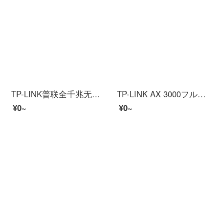
TP-LINK普联全千兆无线apパネル全屋wifi套装poe路线电源5 g杜尔周波数ac 1200 m互联网覆盖【深空银】3个パネル+5口一体化路线【升级版】
TP-LINK AX 3000フル血WiFi 6ギガビットワイヤレスルーター5 Gデュアルアール周波数ゲームルーティングMesh 3000 MワイヤレスレートデュアルブロードバンドアクセスXDR 3010展版をサポート
¥0~
¥0~