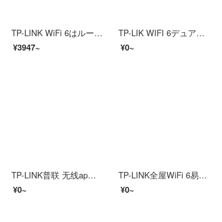
TP-LINK WiFi 6はルートMeshセットのギガダブルの家庭用無線子母ルートゲームを展開しやすいです。
TP-LIK WIFI 6デュアル周波数千兆企業級無線ルーター多WAN口商用アフィ室ハイパワネットワーク高速WIFI企業ルーターTL-XVR 1800 L易展版【1800 M】
¥3947~
¥0~
TP-LINK普联 无线ap面板套装全屋WiFi覆盖ac1200M全千兆デュアル周波数インターネットac组网Poeルーター 全千兆（5个面板+9口路由）升级版【深空银】
TP-LINK全屋WiFi 6易展mesh分布式セットAX 3000満血WiFi 6ギガビットワイヤレスルター複式別荘大平層XDR 3050易展版3匹
¥0~
¥0~